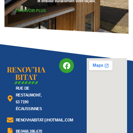
EN SAVOIR PLUS
RENOV’HA
BITAT
RUE DE
RESTAUMONT,
63 7190
ÉCAUSSINNES
RENOVHABITAT@HOTMAIL.COM
BE0468.386.670