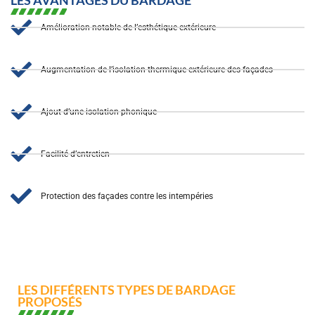
LES AVANTAGES DU BARDAGE
Amélioration notable de l’esthétique extérieure
Augmentation de l’isolation thermique extérieure des façades
Ajout d’une isolation phonique
Facilité d’entretien
Protection des façades contre les intempéries
LES DIFFÉRENTS TYPES DE BARDAGE
PROPOSÉS