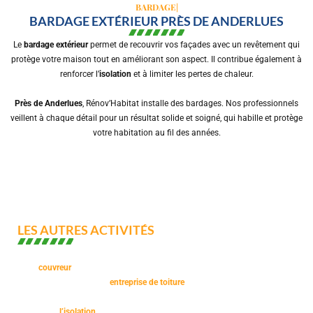
BARDAGE EXTÉRIEUR PRÈS DE ANDERLUES
Le
bardage extérieur
permet de recouvrir vos façades avec un revêtement qui
protège votre maison tout en améliorant son aspect. Il contribue également à
renforcer l’
isolation
et à limiter les pertes de chaleur.
Près de Anderlues
, Rénov’Habitat installe des bardages. Nos professionnels
veillent à chaque détail pour un résultat solide et soigné, qui habille et protège
votre habitation au fil des années.
LES AUTRES ACTIVITÉS
En plus de l’installation et de la rénovation de charpente, Rénov’Habitat,
votre
couvreur
près de Anderlues,
propose une large gamme de services
pour votre toiture. Notre
entreprise de toiture
intervient pour tous types de
travaux, de la réparation à la rénovation complète. Nous réalisons
également
l’isolation
et assurons la pose et l’entretien des toitures de