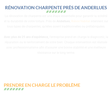
CHARP
RÉNOVATION CHARPENTE PRÈS DE ANDERLUES
La rénovation de charpente est une étape essentielle pour garantir la solidité
et la durabilité de votre toiture. Près de
Anderlues
,
Rénov’Habitat
intervient sur
tous types de charpentes, qu’elles soient traditionnelles ou préfabriquées.
Avec plus de 25 ans d’expérience,
l’entreprise prend en charge le diagnostic, la
réparation ou le renforcement de votre bien. Chaque intervention est réalisée
avec professionnalisme afin d’assurer une bonne stabilité et une meilleure
résistance sur le long terme.
PRENDRE EN CHARGE LE PROBLÈME
La charpente est l’élément essentiel qui
soutient l’ensemble de votre toiture.
Avec les années, elle peut perdre en solidité, notamment en raison de
l’humidité ou de l’attaque de parasites.