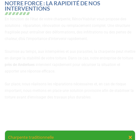
NOTRE FORCE : LA RAPIDITÉ DE NOS
INTERVENTIONS
En fonction de l’état de votre charpente, Rénov’Habitat vous propose des
solutions : réparation, rénovation ou remplacement complet. Une structure
fragilisée peut entraîner des déformations, des infiltrations ou des pertes de
chaleur, d’où l’importance d’intervenir rapidement.
Soumise au temps, aux intempéries et aux parasites, la charpente peut mettre
en danger la stabilité de votre toiture. Dans ce cas, notre entreprise de toiture
près de Anderlues
intervient rapidement pour sécuriser la situation et
apporter une réponse efficace.
Sur place, nous réalisons les réparations nécessaires et, en cas de risque
important, nous mettons en place une solution provisoire afin de stabiliser la
toiture avant d’envisager des travaux plus durables.
Charpente traditionnelle