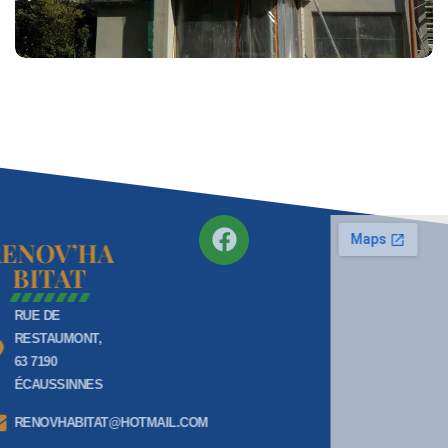
RENOV’HA
BITAT
RUE DE
RESTAUMONT,
63 7190
ÉCAUSSINNES
RENOVHABITAT@HOTMAIL.COM